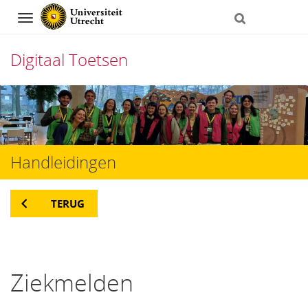
Navigation
Digitaal Toetsen
Direct
naar
het
Handleidingen
inhoud
TERUG
Ziekmelden