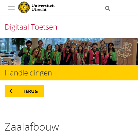
Navigation
Digitaal Toetsen
Direct
naar
het
Handleidingen
inhoud
TERUG
Zaalafbouw