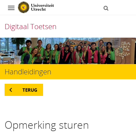
Navigation
Digitaal Toetsen
Direct
naar
het
Handleidingen
inhoud
TERUG
Opmerking sturen